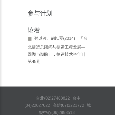
参与计划
论着
孙以浚、胡以琴(2014)，「台
北捷运总顾问与捷运工程发展—
回顾与期盼」，捷运技术半年刊
第48期
台北(02)27488822
台中
(04)22027022
高雄(07)3221772
城
规中心(06)2998513